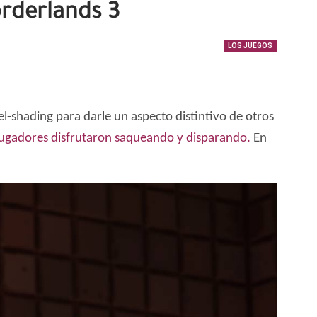
rderlands 3
LOS JUEGOS
l-shading para darle un aspecto distintivo de otros
jugadores disfrutaron saqueando y disparando.
En