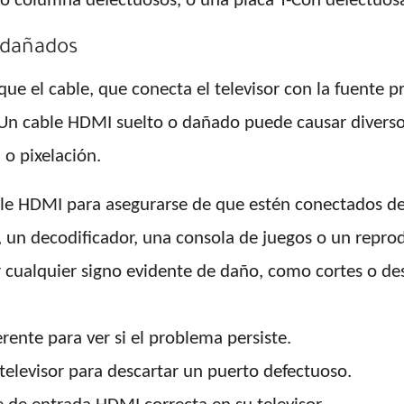
a o columna defectuosos, o una placa T-Con defectuos
 dañados
ue el cable, que conecta el televisor con la fuente p
 Un cable HDMI suelto o dañado puede causar divers
o pixelación.
le HDMI para asegurarse de que estén conectados de
, un decodificador, una consola de juegos o un reprod
r cualquier signo evidente de daño, como cortes o de
erente para ver si el problema persiste.
elevisor para descartar un puerto defectuoso.