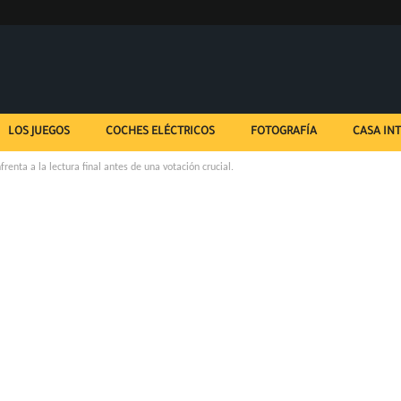
LOS JUEGOS
COCHES ELÉCTRICOS
FOTOGRAFÍA
CASA IN
frenta a la lectura final antes de una votación crucial.