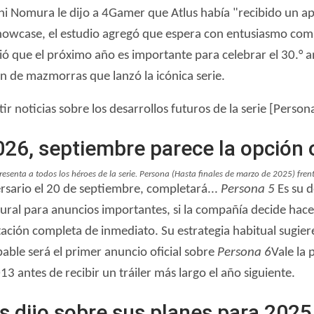
i Nomura le dijo a 4Gamer que Atlus había "recibido un ap
owcase, el estudio agregó que espera con entusiasmo comp
 que el próximo año es importante para celebrar el 30.° an
n de mazmorras que lanzó la icónica serie.
 noticias sobre los desarrollos futuros de la serie [Persona
026, septiembre parece la opción 
esenta a todos los héroes de la serie.
Persona
(Hasta finales de marzo de 2025) frent
ersario el 20 de septiembre, completará...
Persona 5
Es su d
ral para anuncios importantes, si la compañía decide hace
ción completa de inmediato. Su estrategia habitual sugiere
able será el primer anuncio oficial sobre
Persona 6
Vale la
 antes de recibir un tráiler más largo el año siguiente.
s dijo sobre sus planes para 2025