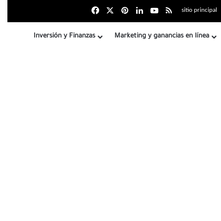
Facebook
X
بينتيريست
LinkedIn
YouTube
Resumen del si
sitio principal
Inversión y Finanzas
Marketing y ganancias en línea