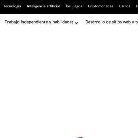
tio RSS
Tecnología
Inteligencia artificial
los juegos
Criptomonedas
Carros
F
Trabajo independiente y habilidades
Desarrollo de sitios web y t