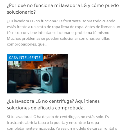
¿Por qué no funciona mi lavadora LG y cómo puedo
solucionarlo?
¿Tu lavadora LG no funciona? Es frustrante, sobre todo cuando
estás frente a un cesto de ropa llena de ropa. Antes de llamar a un
técnico, conviene intentar solucionar el problema tú mismo.
Muchos problemas se pueden solucionar con unas sencillas
comprobaciones, que…
CASA INTELIGENTE
¿La lavadora LG no centrifuga? Aquí tienes
soluciones de eficacia comprobada.
Si tu lavadora LG ha dejado de centrifugar, no estás solo. Es
frustrante abrir la tapa o la puerta y encontrar la ropa
completamente empapada. Ya sea un modelo de carga frontal o