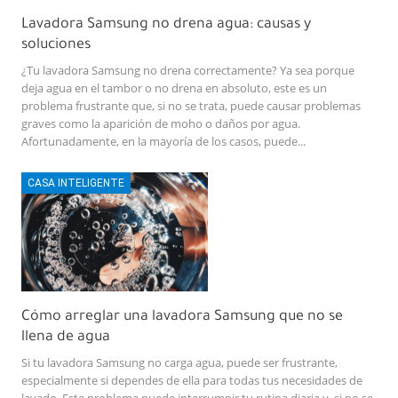
Lavadora Samsung no drena agua: causas y
soluciones
¿Tu lavadora Samsung no drena correctamente? Ya sea porque
deja agua en el tambor o no drena en absoluto, este es un
problema frustrante que, si no se trata, puede causar problemas
graves como la aparición de moho o daños por agua.
Afortunadamente, en la mayoría de los casos, puede...
CASA INTELIGENTE
Cómo arreglar una lavadora Samsung que no se
llena de agua
Si tu lavadora Samsung no carga agua, puede ser frustrante,
especialmente si dependes de ella para todas tus necesidades de