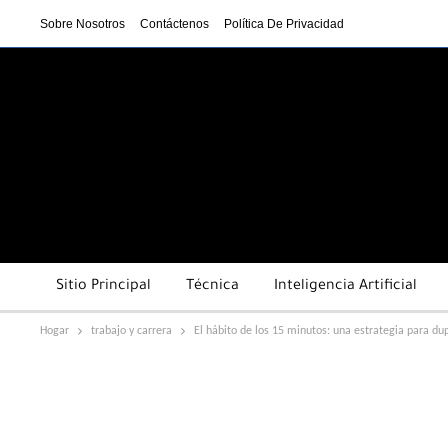
Sobre Nosotros
Contáctenos
Política De Privacidad
Sitio Principal
Técnica
Inteligencia Artificial
Hogar
trabajo y carrera
El hábito de los 15 minutos: una estrategia para dup