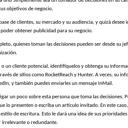
na
una
Simplemente sea un tomador de decisiones en su camp
tus objetivos de negocio.
ase de clientes, su mercado y su audiencia, y quizá desee i
 poder obtener publicidad para su negocio.
leto, quienes toman las decisiones pueden ser desde su jefe
ización.
 o un cliente potencial, identifíquelos y obtenga su inform
través de sitios como RocketReach y Hunter. A veces, su i
kedIn, y también puedes enviarles un mensaje InMail.
tigar un poco sobre esta persona que toma las decisiones.
que lo presenten o escriba un artículo invitado. En este caso
 estilo de escritura. Esto le dará una idea de sus prioridade
 irrelevante o redundante.