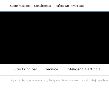
Sobre Nosotros
Contáctenos
Política De Privacidad
Sitio Principal
Técnica
Inteligencia Artificial
Hogar
trabajo y carrera
¿Por qué no te contrataron para el trabajo que bus