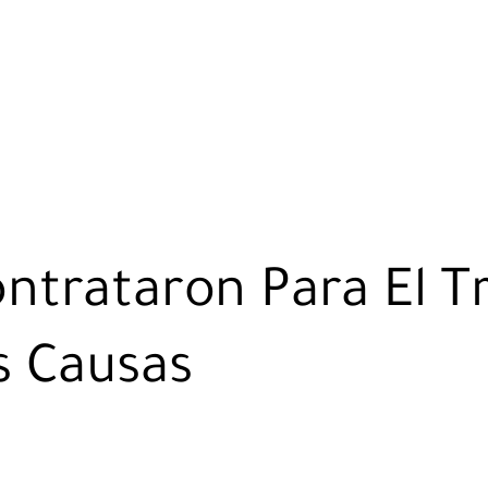
ntrataron Para El T
s Causas