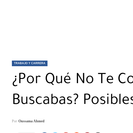
TRABAJO Y CARRERA
¿Por Qué No Te Co
Buscabas? Posible
Por
Oussama Ahmed