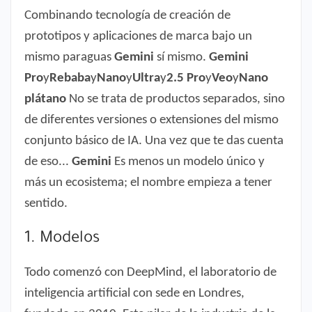
Combinando tecnología de creación de
prototipos y aplicaciones de marca bajo un
mismo paraguas
Gemini
sí mismo.
Gemini
Pro
y
Rebaba
y
Nano
y
Ultra
y
2.5 Pro
y
Veo
y
Nano
plátano
No se trata de productos separados, sino
de diferentes versiones o extensiones del mismo
conjunto básico de IA. Una vez que te das cuenta
de eso...
Gemini
Es menos un modelo único y
más un ecosistema; el nombre empieza a tener
sentido.
1. Modelos
Todo comenzó con DeepMind, el laboratorio de
inteligencia artificial con sede en Londres,