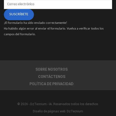
SUSCRÍBETE
¡El formulario ha sido enviado correctamente!
Ha habido algún error al enviar el formulario. Vuelva a verificar todos los
campos del formulario.
SOBRE NOSOTROS
CONTÁCTENOS
POLÍTICA DE PRIVACIDAD
© 2026 - DzTecnium - IA. Reservados todos los derechos.
Diseño de páginas web:
DzTecnium