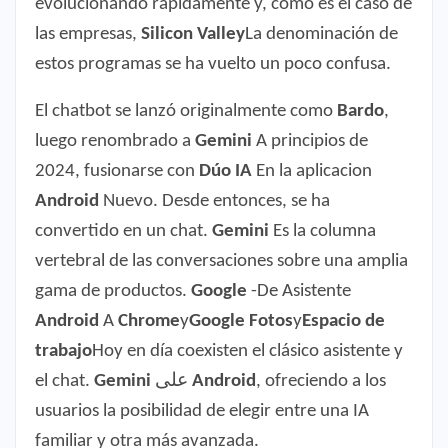
evolucionando rápidamente y, como es el caso de
las empresas,
Silicon Valley
La denominación de
estos programas se ha vuelto un poco confusa.
El chatbot se lanzó originalmente como
Bardo
,
luego renombrado a
Gemini
A principios de
2024, fusionarse con
Dúo IA
En la aplicacion
Android
Nuevo. Desde entonces, se ha
convertido en un chat.
Gemini
Es la columna
vertebral de las conversaciones sobre una amplia
gama de productos.
Google
-De Asistente
Android
A
Chrome
y
Google Fotos
y
Espacio de
trabajo
Hoy en día coexisten el clásico asistente y
el chat.
Gemini
على
Android
, ofreciendo a los
usuarios la posibilidad de elegir entre una IA
familiar y otra más avanzada.