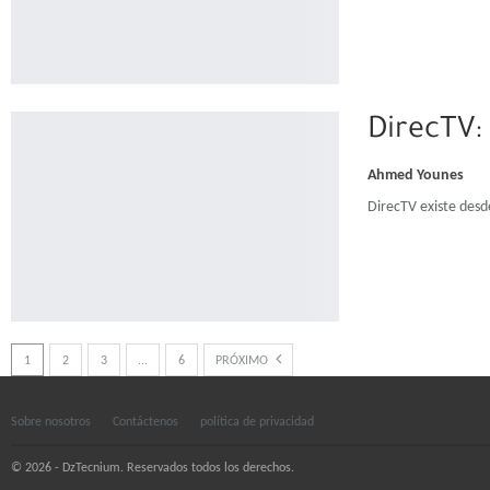
DirecTV: 
Ahmed Younes
DirecTV existe desd
1
2
3
...
6
PRÓXIMO
Sobre nosotros
Contáctenos
política de privacidad
© 2026 - DzTecnium. Reservados todos los derechos.