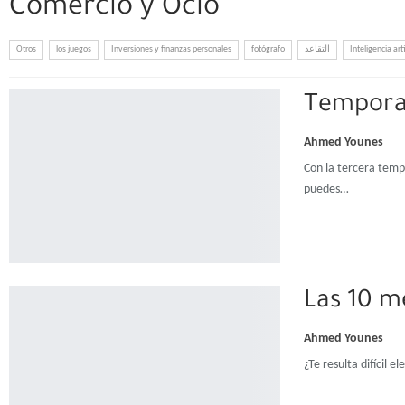
Comercio y Ocio
Otros
los juegos
Inversiones y finanzas personales
fotógrafo
التقاعد
Inteligencia arti
Temporad
Ahmed Younes
Con la tercera temp
puedes…
Las 10 m
Ahmed Younes
¿Te resulta difícil 