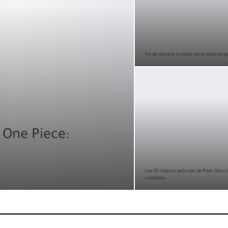
Fin de una era: la mejor serie isekai de Ja
 One Piece:
Las 10 mejores películas de Pixar: lista c
completa