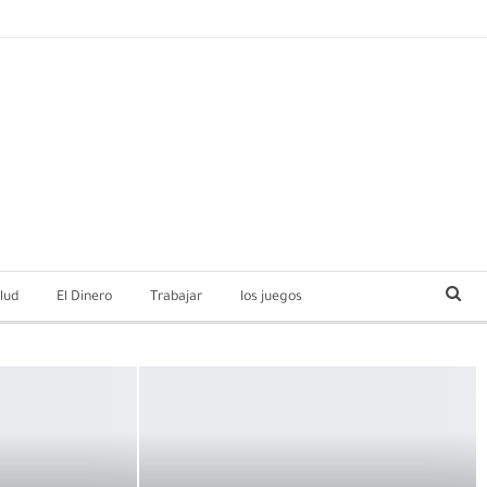
lud
El Dinero
Trabajar
los juegos