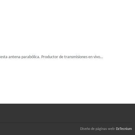
esta antena parabólica. Productor de transmisiones en vivo…
Diseño de páginas web:
DzTecnium