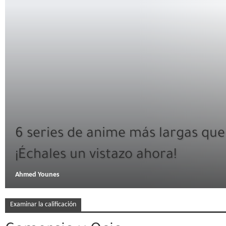
6 series de anime más largas que
¡Échales un vistazo ahora!
Ahmed Younes
Examinar la calificación