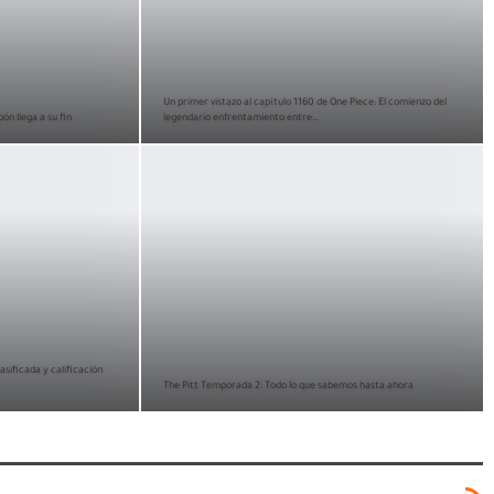
Un primer vistazo al capítulo 1160 de One Piece: El comienzo del
pón llega a su fin
legendario enfrentamiento entre…
lasificada y calificación
The Pitt Temporada 2: Todo lo que sabemos hasta ahora