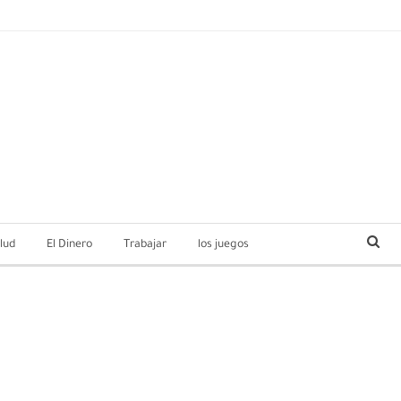
lud
El Dinero
Trabajar
los juegos