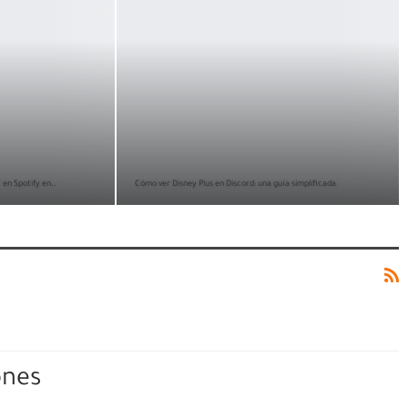
" en Spotify en…
Cómo ver Disney Plus en Discord: una guía simplificada
ones