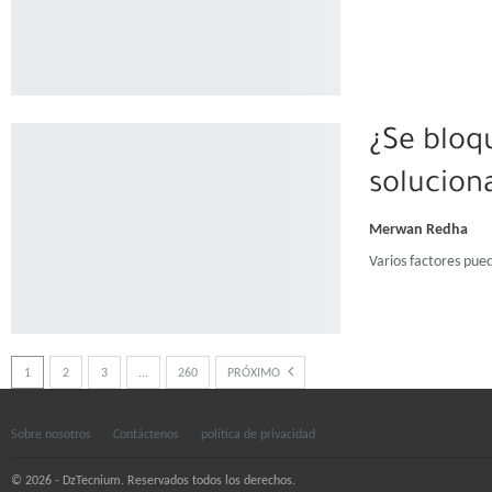
¿Se bloq
solucion
Merwan Redha
Varios factores pue
1
2
3
...
260
PRÓXIMO
Sobre nosotros
Contáctenos
política de privacidad
© 2026 - DzTecnium. Reservados todos los derechos.