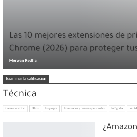
Las 10 mejores extensiones de pr
Chrome (2026) para proteger tu
Merwan Redha
Examinar la calificación
Técnica
Comercio y Ocio
Otros
los juegos
Inversiones y finanzas personales
fotógrafo
لتقاعد
¿Amazon 