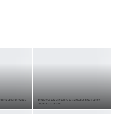
ede reproducir esto ahora
6 soluciones para el problema de la aplicación Spotify que no
responde o no se abre