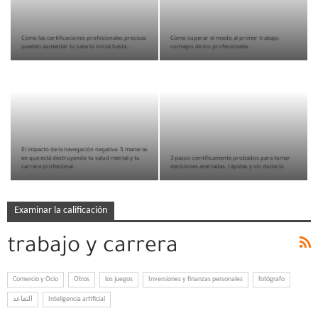
Cómo las certificaciones profesionales precisas
Cómo superar el miedo al primer trabajo:
pueden aumentar tu salario inicial hasta...
consejos de los profesionales
El impacto de la navegación negativa: 5 maneras
en que está destruyendo tu salud mental y tu
3 pasos científicamente probados para tomar
carrera profesional
decisiones acertadas, rápidas y sin dudarlo
Examinar la calificación
trabajo y carrera
Comercio y Ocio
Otros
los juegos
Inversiones y finanzas personales
fotógrafo
التقاعد
Inteligencia artificial