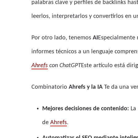
palabras clave y perfiles de backlinks ha
leerlos, interpretarlos y convertirlos en u
Por otro lado, tenemos
AI
Especialmente 
informes técnicos a un lenguaje comprensi
Ahrefs
con ChatGPT
Este artículo está diri
Combinatorio
Ahrefs y la IA
Te da una ve
Mejores decisiones de contenido:
La 
de
Ahrefs
.