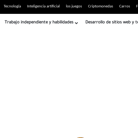
tio RSS
Tecnología
Inteligencia artificial
los juegos
Criptomonedas
Carros
F
Trabajo independiente y habilidades
Desarrollo de sitios web y t