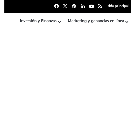
Facebook
X
بينتيريست
LinkedIn
YouTube
Resumen del si
sitio principal
Inversión y Finanzas
Marketing y ganancias en línea