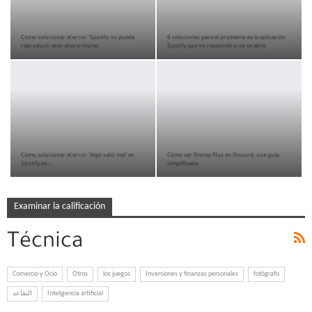
Cómo solucionar el error "Spotify no puede
6 soluciones para el problema de la aplicación
reproducir esto ahora mismo"
Spotify que no responde o no se abre
Cómo solucionar el error "Algo salió mal" en
Cómo ver Disney Plus en Discord: una guía
Spotify en…
simplificada
Examinar la calificación
Técnica
Comercio y Ocio
Otros
los juegos
Inversiones y finanzas personales
fotógrafo
التقاعد
Inteligencia artificial