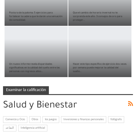
Postura de la paloma: 5 ejercicios para
Que el cambio de horario invernal no te
fortalecer la cadera que te darán una sensación
sorprenda este año: 3 consejos de oro para
de comodidad.
proteger…
Un nuevo informe revela disparidades
Hacer este tipo específico de ejercicio dos veces
significativas en la calidad del sueño entre las
por semana puede mejorar la calidad del
personas con ingresos altos…
sueño…
Examinar la calificación
Salud y Bienestar
Comercio y Ocio
Otros
los juegos
Inversiones y finanzas personales
fotógrafo
التقاعد
Inteligencia artificial