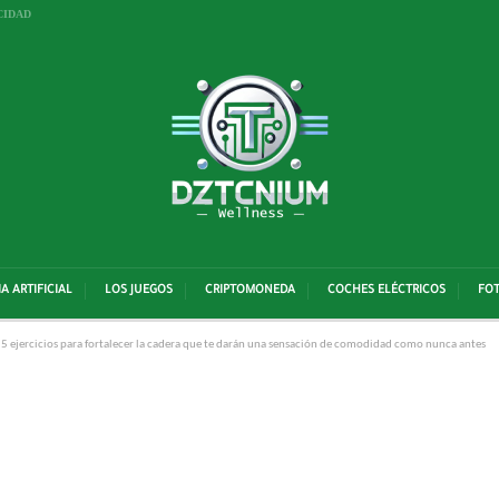
CIDAD
A ARTIFICIAL
LOS JUEGOS
CRIPTOMONEDA
COCHES ELÉCTRICOS
FOT
MORE
 5 ejercicios para fortalecer la cadera que te darán una sensación de comodidad como nunca antes