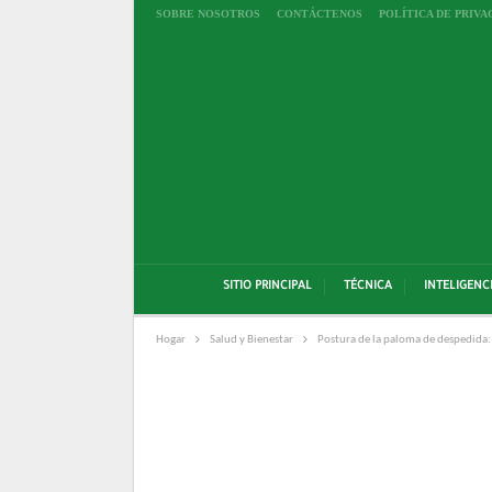
SOBRE NOSOTROS
CONTÁCTENOS
POLÍTICA DE PRIVA
SITIO PRINCIPAL
TÉCNICA
INTELIGENCI
Hogar
Salud y Bienestar
Postura de la paloma de despedida: