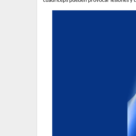
cuádriceps pueden provocar lesiones y d