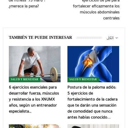
de fitness “75 Hard”:
ejercicios de pie para
¿merece la pena?
fortalecer eficazmente los
músculos abdominales
centrales
TAMBIÉN TE PUEDE INTERESAR
الكل
SALUD Y BIENESTAR
SALUD Y BIENESTAR
6 ejercicios esenciales para
Postura de la paloma adiós:
desarrollar fuerza, músculos
5 ejercicios de
y resistencia a los XNUMX
fortalecimiento de la cadera
años, según un entrenador
que te darán una sensación
especialista…
de comodidad que nunca
antes habías conocido...